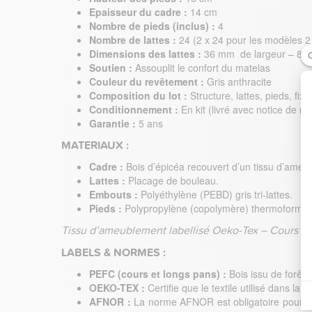
Epaisseur du cadre :
14 cm
Nombre de pieds (inclus) :
4
Nombre de lattes :
24 (2 x 24 pour les modèles 2
Dimensions des lattes :
36 mm de largeur – 8 m
C
Soutien :
Assouplit le confort du matelas
Couleur du revêtement :
Gris anthracite
Composition du lot :
Structure, lattes, pieds, fixa
Conditionnement :
En kit (livré avec notice de m
Garantie :
5 ans
MATERIAUX :
Cadre :
Bois d’épicéa recouvert d’un tissu d’ameu
Lattes :
Placage de bouleau.
Embouts :
Polyéthylène (PEBD) gris tri-lattes.
Pieds :
Polypropylène (copolymère) thermoformé g
Tissu d’ameublement labellisé Oeko-Tex – Cours et 
LABELS & NORMES :
PEFC (cours et longs pans) :
Bois issu de forêt
OEKO-TEX :
Certifie que le textile utilisé dans l
AFNOR :
La norme AFNOR est obligatoire pour tou