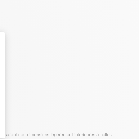
t : Personnalisez vos Options
nt.
mesurent des dimensions légèrement inférieures à celles