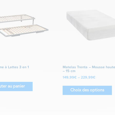
ne à Lattes 3 en 1
Matelas Trenta – Mousse haute
– 15 cm
149,99
€
–
229,99
€
uter au panier
Choix des options