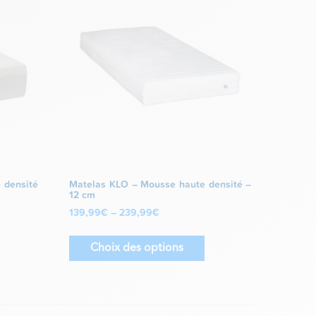
 densité
Matelas KLO – Mousse haute densité –
12 cm
139,99
€
–
239,99
€
Choix des options