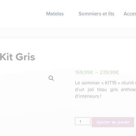
Matelas
Sommiers et lits
Acces
Kit Gris
169,99
€
–
239,99
€
Le sommier « KIT15 » réunit 
d’un joli tissu gris anthr
d’intérieurs !
Dimensions
quantité
Ajouter au panier
de
Sommier