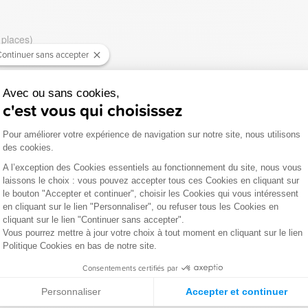
 places)
m d’épaisseur
ontinuer sans accepter
Avec ou sans cookies,
tions et visserie
c'est vous qui choisissez
ontage)
Plateforme de Gestion du Consentemen
Pour améliorer votre expérience de navigation sur notre site, nous utilisons
des cookies.
blement gris anthracite de 334 gr/m².
A l’exception des Cookies essentiels au fonctionnement du site, nous vous
laissons le choix : vous pouvez accepter tous ces Cookies en cliquant sur
Axeptio consent
le bouton "Accepter et continuer", choisir les Cookies qui vous intéressent
ris anthracite
en cliquant sur le lien "Personnaliser", ou refuser tous les Cookies en
cliquant sur le lien "Continuer sans accepter".
longs pans certifiés PEFC
Vous pourrez mettre à jour votre choix à tout moment en cliquant sur le lien
Politique Cookies en bas de notre site.
Consentements certifiés par
s gérées durablement.
a confection des sommiers est sans danger pour la santé et l’environneme
Personnaliser
Accepter et continuer
s les fabricants de literie. Elle impose que les matelas et sommiers 