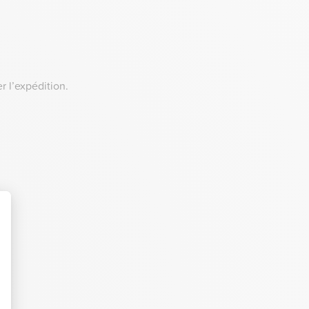
r l’expédition.
t : Personnalisez vos Options