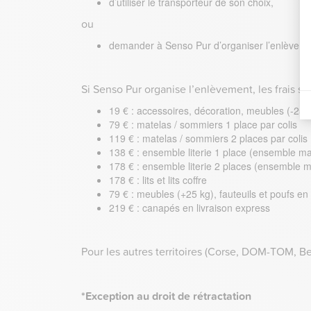
d’utiliser le transporteur de son choix,
ou
demander à Senso Pur d’organiser l’enlèveme
Si Senso Pur organise l’enlèvement, les frais s
19 € : accessoires, décoration, meubles (-25 kg)
79 € : matelas / sommiers 1 place par colis
119 € : matelas / sommiers 2 places par colis
138 € : ensemble literie 1 place (ensemble ma
178 € : ensemble literie 2 places (ensemble m
178 € : lits et lits coffre
79 € : meubles (+25 kg), fauteuils et poufs en 
219 € : canapés en livraison express
Pour les autres territoires (Corse, DOM-TOM, Be
*Exception au droit de rétractation