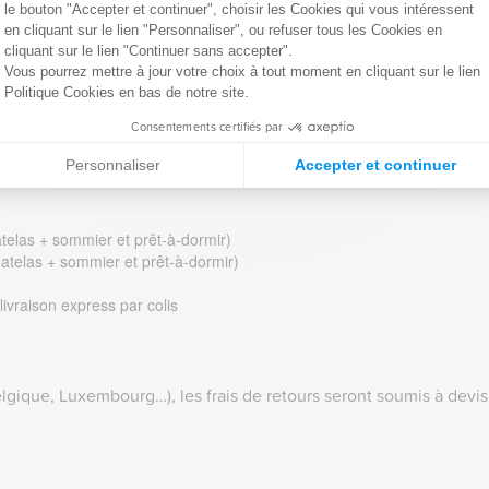
le bouton "Accepter et continuer", choisir les Cookies qui vous intéressent
en cliquant sur le lien "Personnaliser", ou refuser tous les Cookies en
cliquant sur le lien "Continuer sans accepter".
nt.
Vous pourrez mettre à jour votre choix à tout moment en cliquant sur le lien
Politique Cookies en bas de notre site.
Consentements certifiés par
uivants seront appliqués et déduits du remboursement pour la Fra
Personnaliser
Accepter et continuer
 et linge de lit par colis
telas + sommier et prêt-à-dormir)
atelas + sommier et prêt-à-dormir)
livraison express par colis
lgique, Luxembourg…), les frais de retours seront soumis à devis 