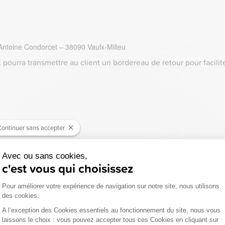
 Antoine Condorcet – 38090 Vaulx-Milieu
ourra transmettre au client un bordereau de retour pour facilite
ontinuer sans accepter
Avec ou sans cookies,
c'est vous qui choisissez
 sécurisé.
Plateforme de Gestion du Consentemen
Pour améliorer votre expérience de navigation sur notre site, nous utilisons
des cookies.
A l’exception des Cookies essentiels au fonctionnement du site, nous vous
laissons le choix : vous pouvez accepter tous ces Cookies en cliquant sur
Axeptio consent