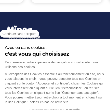
Continuer sans accepter
NOUS CONTACTER
Minea Bébé (Senso Pur)
Avec ou sans cookies,
40, Rue Antoine Condorcet
c'est vous qui choisissez
38090 Vaulx-Milieu
Tél : 04 74 07 33 51
Pour améliorer votre expérience de navigation sur notre site, nous
A PROPOS DE NOUS
utilisons des cookies.
A l’exception des Cookies essentiels au fonctionnement du site, nous
Groupe Senso Pur
vous laissons le choix : vous pouvez accepter tous ces Cookies en
Mentions légales
cliquant sur le bouton "Accepter et continuer", choisir les Cookies qui
Politique de données personnelles
vous intéressent en cliquant sur le lien "Personnaliser", ou refuser
CGV
tous les Cookies en cliquant sur le lien "Continuer sans accepter".
Nos labels
Vous pourrez mettre à jour votre choix à tout moment en cliquant sur
PAIEMENT SÉCURISÉ
le lien Politique Cookies en bas de notre site.
Consentements certifiés par